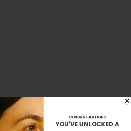
CONGRATULATIONS
CONGRATULATIONS
YOU'VE UNLOCKED A
YOU'VE UNLOCKED A